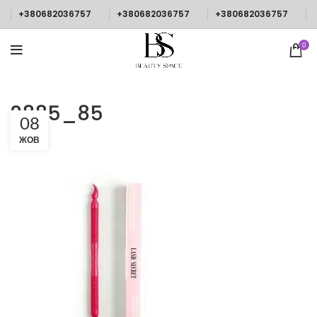
+380682036757
+380682036757
+380682036757
0
2885_85
08
ЖОВ