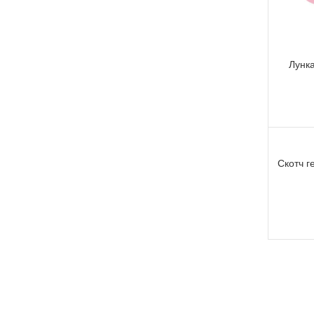
Лунк
Скотч г