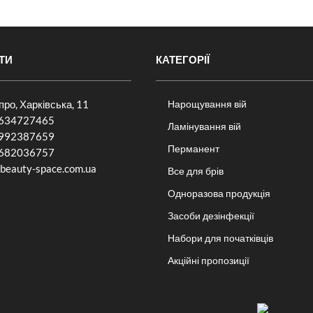
ТИ
КАТЕГОРІЇ
іпро, Харківська, 11
Нарощування вій
634727465
Ламінування вій
992387659
Перманент
682036757​
beauty-space.com.ua
Все для брів
Одноразова продукція
Засоби дезінфекції
Набори для початківців
Акційні пропозиції