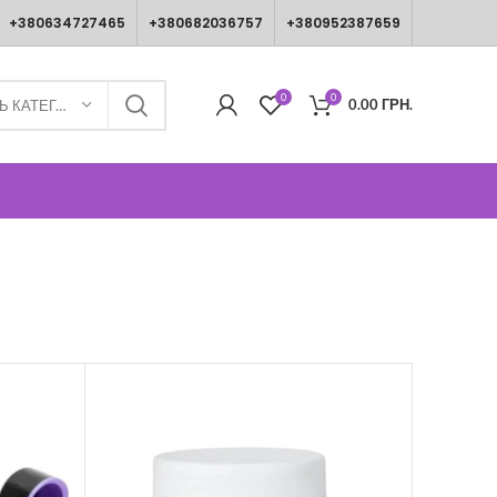
+380634727465
+380682036757
+380952387659
0
0
0.00
ГРН.
ВИБЕРІТЬ КАТЕГОРІЮ