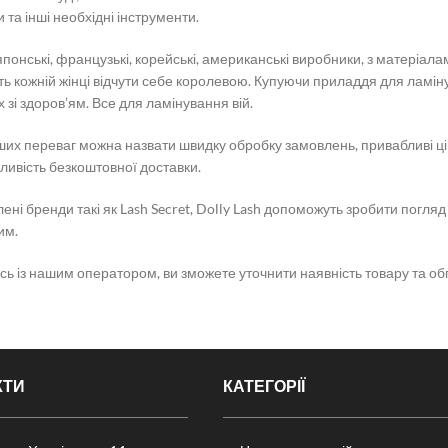
 та інші необхідні інструменти.
 японські, французькі, корейські, американські виробники, з матеріа
ь кожній жінці відчути себе королевою. Купуючи приладдя для ламінув
 зі здоров’ям. Все для ламінування вій.
их переваг можна назвати швидку обробку замовлень, привабливі ціни
жливість безкоштовної доставки.
ні бренди такі як Lash Secret, Dolly Lash допоможуть зробити погляд
им.
сь із нашим оператором, ви зможете уточнити наявність товару та об
КТИ
КАТЕГОРІЇ