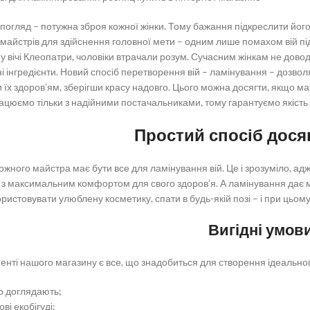
погляд – потужна зброя кожної жінки. Тому бажання підкреслити йог
 майстрів для здійснення головної мети – одним лише помахом вій підк
у вічі Клеопатри, чоловіки втрачали розум. Сучасним жінкам не дово
 інгредієнти. Новий спосіб перетворення вій – ламінування – дозволя
 їх здоров’ям, зберігши красу надовго. Цього можна досягти, якщо ма
ацюємо тільки з надійними постачальниками, тому гарантуємо якість к
Простий спосіб досяг
ожного майстра має бути все для ламінування вій. Це і зрозуміло, адж
 з максимальним комфортом для свого здоров’я. А ламінування дає мо
ористовувати улюблену косметику, спати в будь-якій позі – і при цьому
Вигідні умов
енті нашого магазину є все, що знадобиться для створення ідеальног
о доглядають;
ві екобігуді;