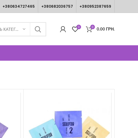
+380634727465
+380682036757
+380952387659
0
0
0.00
ГРН.
ВИБЕРІТЬ КАТЕГОРІЮ