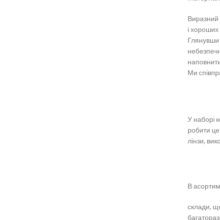
Виразний 
і хороших
Глянувши 
небезпечні
наповнити
Ми співпр
У наборі к
робити це
лінзи, вик
В асортим
склади, щ
багаторазо