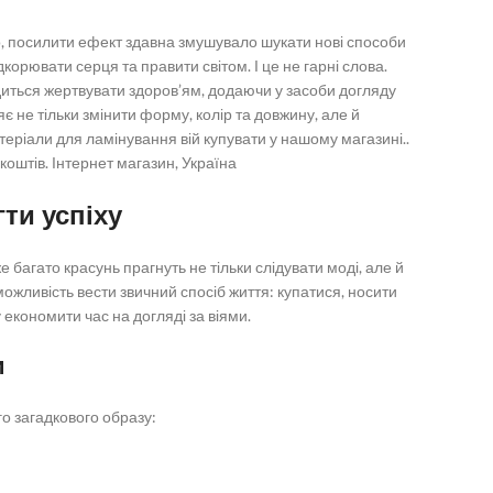
о, посилити ефект здавна змушувало шукати нові способи
орювати серця та правити світом. І це не гарні слова.
диться жертвувати здоров’ям, додаючи у засоби догляду
є не тільки змінити форму, колір та довжину, але й
теріали для ламінування вій купувати у нашому магазині..
оштів. Інтернет магазин, Україна
ти успіху
е багато красунь прагнуть не тільки слідувати моді, але й
жливість вести звичний спосіб життя: купатися, носити
 економити час на догляді за віями.
и
о загадкового образу: