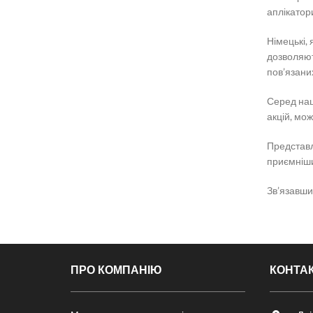
аплікатори
Німецькі,
дозволяют
пов’язаних
Серед наш
акцій, мо
Представле
приємніш
Зв’язавши
ПРО КОМПАНІЮ
КОНТА