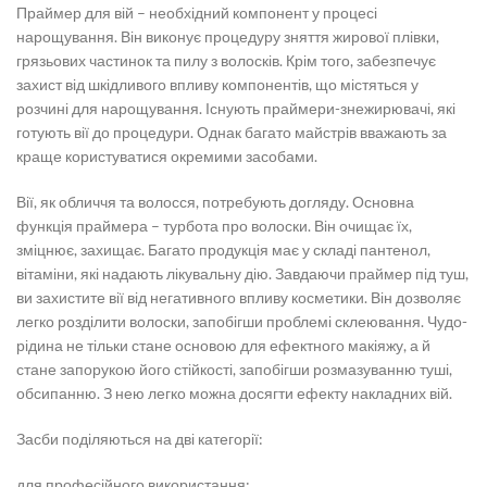
Праймер для вій – необхідний компонент у процесі
нарощування. Він виконує процедуру зняття жирової плівки,
грязьових частинок та пилу з волосків. Крім того, забезпечує
захист від шкідливого впливу компонентів, що містяться у
розчині для нарощування. Існують праймери-знежирювачі, які
готують вії до процедури. Однак багато майстрів вважають за
краще користуватися окремими засобами.
Вії, як обличчя та волосся, потребують догляду. Основна
функція праймера – турбота про волоски. Він очищає їх,
зміцнює, захищає. Багато продукція має у складі пантенол,
вітаміни, які надають лікувальну дію. Завдаючи праймер під туш,
ви захистите вії від негативного впливу косметики. Він дозволяє
легко розділити волоски, запобігши проблемі склеювання. Чудо-
рідина не тільки стане основою для ефектного макіяжу, а й
стане запорукою його стійкості, запобігши розмазуванню туші,
обсипанню. З нею легко можна досягти ефекту накладних вій.
Засби поділяються на дві категорії:
для професійного використання;