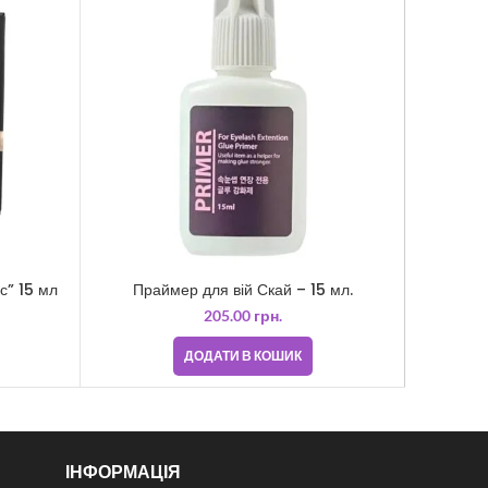
с” 15 мл
Праймер для вій Скай – 15 мл.
Пра
205.00
грн.
ДОДАТИ В КОШИК
ІНФОРМАЦІЯ