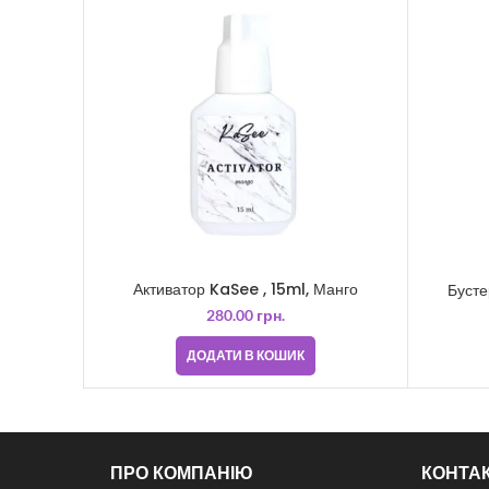
Активатор KaSee , 15ml, Манго
Бусте
280.00
грн.
ДОДАТИ В КОШИК
ПРО КОМПАНІЮ
КОНТА