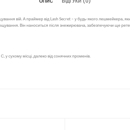
ОПИС
ВІДГУКИ (0)
ання вій. А праймер від Lash Secret – у будь-якого лешмейкера, який
рощування. Він наноситься після знежирювача, забезпечуючи ще рете
С, у сухому місці, далеко від сонячних променів.