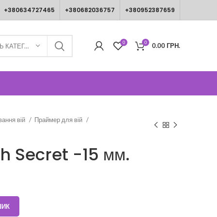
+380634727465
+380682036757
+380952387659
0
0
0.00
ГРН.
ВИБЕРІТЬ КАТЕГОРІЮ
вання вій
Праймер для вій
h Secret -15 мм.
ШИК