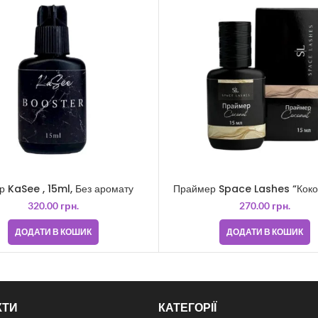
р KaSee , 15ml, Без аромату
Праймер Space Lashes “Коко
320.00
грн.
270.00
грн.
ДОДАТИ В КОШИК
ДОДАТИ В КОШИК
КТИ
КАТЕГОРІЇ