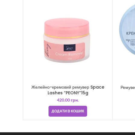
Желейно-кремовий ремувер Space
Ремуве
Lashes “PEONY”15g
420.00
грн.
ДОДАТИ В КОШИК