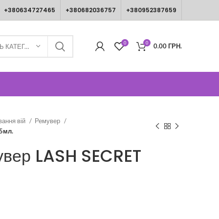
+380634727465
+380682036757
+380952387659
0
0
0.00
ГРН.
ВИБЕРІТЬ КАТЕГОРІЮ
вання вій
Ремувер
5мл.
увер LASH SECRET