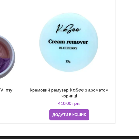
 Vilmy
Кремовий ремувер KaSee з ароматом
Кремови
чорниці
410.00
грн.
ДОДАТИ В КОШИК