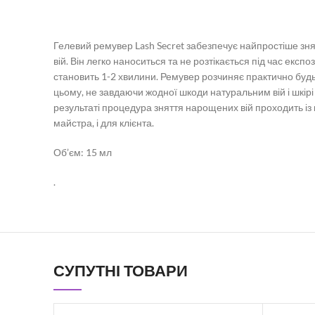
Гелевий ремувер Lash Secret забезпечує найпростіше з
вій. Він легко наноситься та не розтікається під час експоз
становить 1-2 хвилини. Ремувер розчиняє практично будь
цьому, не завдаючи жодної шкоди натуральним вій і шкірі 
результаті процедура зняття нарощених вій проходить із
майстра, і для клієнта.
Об’єм: 15 мл
.
СУПУТНІ ТОВАРИ