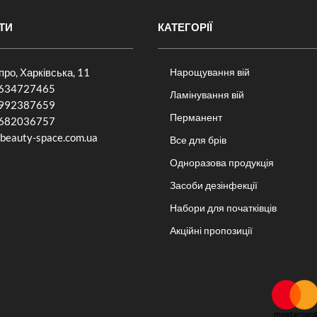
ТИ
КАТЕГОРІЇ
іпро, Харківська, 11
Нарощування вій
634727465
Ламінування вій
992387659
Перманент
682036757​
beauty-space.com.ua
Все для брів
Одноразова продукція
Засоби дезінфекції
Набори для початківців
Акційні пропозиції