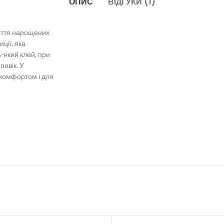
ОПИС
ВІДГУКИ (1)
няття нарощених
иції, яка
-який клей, при
повік. У
 комфортом і для