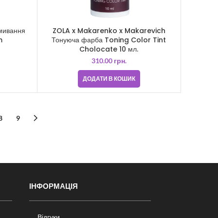
мивання
ZOLA x Makarenko x Makarevich
m
Тонуюча фарба Toning Color Tint
Cholocate 10 мл.
310.00
грн.
ДОДАТИ В КОШИК
8
9
ІНФОРМАЦІЯ
Відгуки