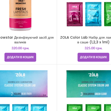
owstar Дезінфікуючий засіб для
ZOLA Color Lab Набір для ла
валиків
в саше (1,2,3 x 1ml)
320.00
грн.
325.00
грн.
ДОДАТИ В КОШИК
ДОДАТИ В КОШИК