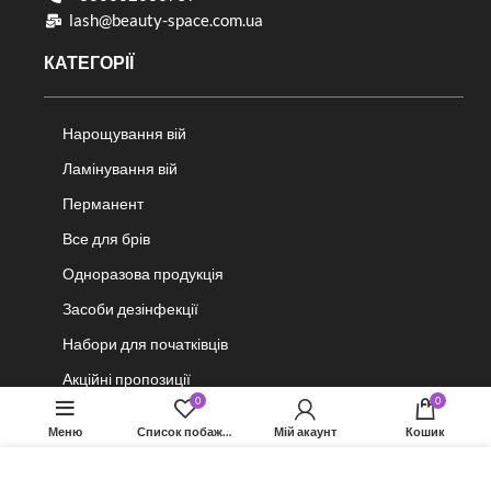
lash@beauty-space.com.ua
КАТЕГОРІЇ
Нарощування вій
Ламінування вій
Перманент
Все для брів
Одноразова продукція
Засоби дезінфекції
Набори для початківців
Акційні пропозиції
0
0
Меню
Список побажань
Мій акаунт
Кошик
ІНФОРМАЦІЯ
Ми використовуємо файли cookie, щоб покращити ваш