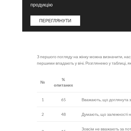
продукцію
ПЕРЕГЛЯНУТИ
З першого погляду на жінку можна визначити, наск
першими впадають у вічі. Розглянемо у таблиці, як
%
№
опитаних
1
65
Вважають, що доглянута з
2
48
Думають, що залежності н
Зовсім не вважають за по