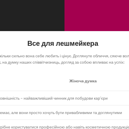
Все для лешмейкера
ільки сильно вона себе любить і цінує. Доглянуте обличчя, сяюче вол
, на думку наших співвітчизниць, догляд за собою впливає на успіх:
Жіноча думка
овнішність – найважливіший чинник для побудови кар’єри
емає, але вони просто хочуть бути привабливими та доглянутими
трібне користуватися професійною або навіть косметичною продукцією