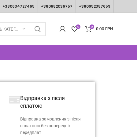
+380634727465
+380682036757
+380952387659
0
0
0.00
ГРН.
ВИБЕРІТЬ КАТЕГОРІЮ
Відправка з після
сплатою
Відправка замовлення з після
сплатною без попередніх
передплат