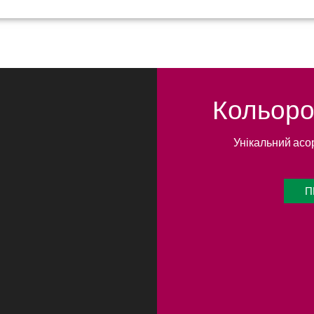
Кольоров
Унікальний асо
П