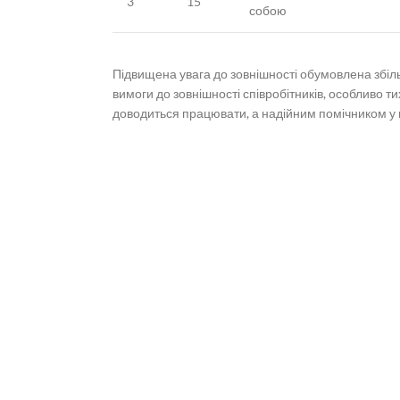
3
15
собою
Підвищена увага до зовнішності обумовлена збіль
вимоги до зовнішності співробітників, особливо т
доводиться працювати, а надійним помічником у ц