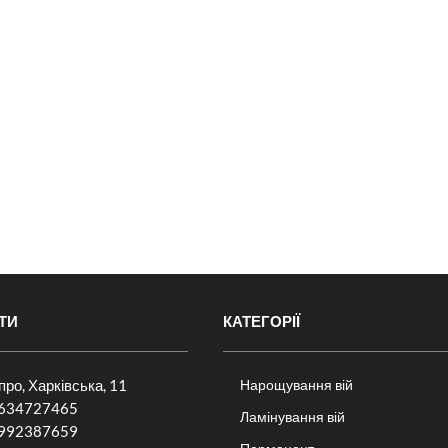
ТИ
КАТЕГОРІЇ
іпро, Харківська, 11
Нарощування вій
634727465
Ламінування вій
992387659