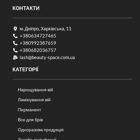
КОНТАКТИ
м. Дніпро, Харківська, 11
+380634727465
+380992387659
+380682036757​
lash@beauty-space.com.ua
КАТЕГОРІЇ
Нарощування вій
Ламінування вій
Перманент
Все для брів
Одноразова продукція
Засоби дезінфекції