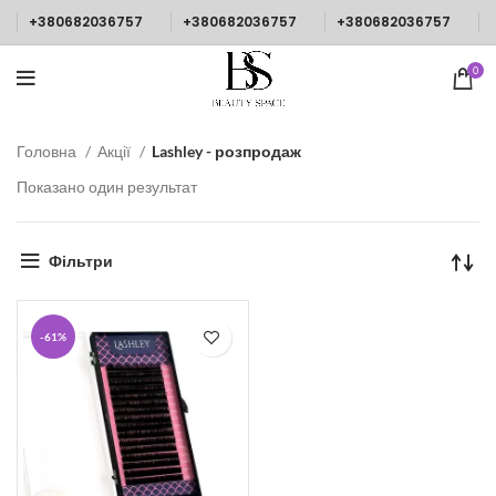
+380682036757
+380682036757
+380682036757
0
Головна
Акції
Lashley - розпродаж
Показано один результат
Фільтри
-61%