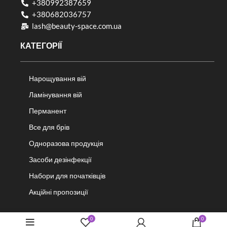
+380992387659
+380682036757​
lash@beauty-space.com.ua
КАТЕГОРІЇ
Нарощування вій
Ламінування вій
Перманент
Все для брів
Одноразова продукція
Засоби дезінфекції
Набори для початківців
Акційні пропозиції
ІНФОРМАЦІЯ
0
0