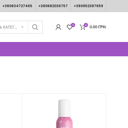
+380634727465
+380682036757
+380952387659
0
0
0.00
ГРН.
ВИБЕРІТЬ КАТЕГОРІЮ