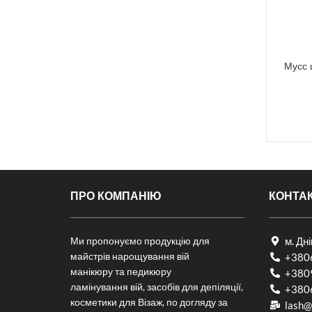
Мусс 
ПРО КОМПАНІЮ
КОНТА
Ми пропонуємо продукцію для
м. Дн
майстрів нарощування вій
+380
манікюру та педикюру
+380
ламінування вій, засобів для депіляції,
+380
косметики для Візаж, по догляду за
lash@