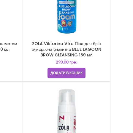
ргамотом
ZOLA Viktorina Vika Піна для брів
00 мл
очищаюча блакитна BLUE LAGOON
BROW CLEANSING 150 мл
290.00
грн.
ДОДАТИ В КОШИК