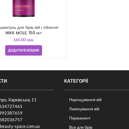
шампунь для брів, вій і обличчя
NIKK MOLE, 150 мл
165.00
грн.
ДОДАТИ В КОШИК
КТИ
КАТЕГОРІЇ
іпро, Харківська, 11
Нарощування вій
634727465
Ламінування вій
992387659
Перманент
682036757​
beauty-space.com.ua
Все для брів