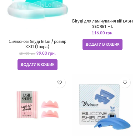
Бігуді для ламінування вій LASH
SECRET – L
116.00
грн.
Силіконові бігуді In Lei / розмір
ДОДАТИ В КОШИК
ХХL1 (1 пара)
99.00
грн.
154.00
грн.
ДОДАТИ В КОШИК