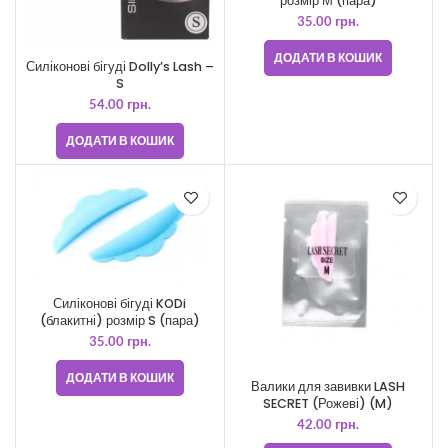
розмір М (пара)
35.00
грн.
ДОДАТИ В КОШИК
Силіконові бігуді Dolly’s Lash –
S
54.00
грн.
ДОДАТИ В КОШИК
Силіконові бігуді KODi
(блакитні) розмір S (пара)
35.00
грн.
ДОДАТИ В КОШИК
Валики для завивки LASH
SECRET (Рожеві) (M)
42.00
грн.