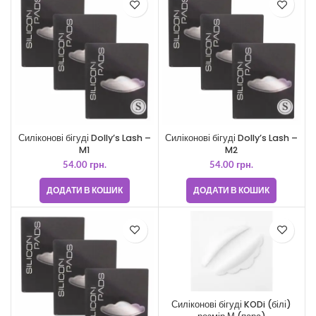
Силіконові бігуді Dolly’s Lash –
Силіконові бігуді Dolly’s Lash –
M1
M2
54.00
грн.
54.00
грн.
ДОДАТИ В КОШИК
ДОДАТИ В КОШИК
Силіконові бігуді KODi (білі)