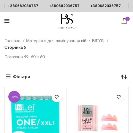
+380682036757
+380682036757
+380682036757
0
Головна
Матеріали для ламінування вій
БІГУДІ
Сторінка 5
Показано 49–60 із 60
Фільтри
-36%