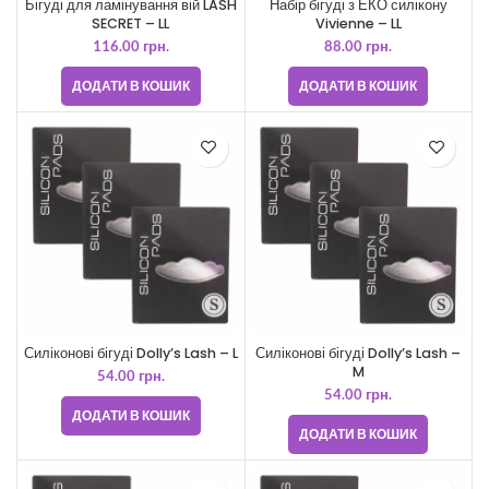
Бігуді для ламінування вій LASH
Набір бігуді з ЕКО силікону
SECRET – LL
Vivienne – LL
116.00
грн.
88.00
грн.
ДОДАТИ В КОШИК
ДОДАТИ В КОШИК
Силіконові бігуді Dolly’s Lash – L
Силіконові бігуді Dolly’s Lash –
M
54.00
грн.
54.00
грн.
ДОДАТИ В КОШИК
ДОДАТИ В КОШИК