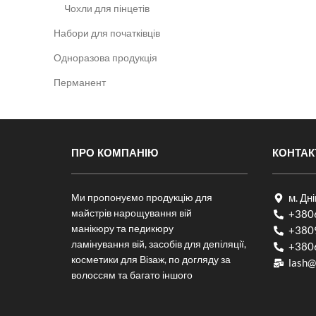
Чохли для пінцетів
Набори для початківців
Одноразова продукція
Перманент
ПРО КОМПАНІЮ
КОНТАК
Ми пропонуємо продукцію для
м. Дн
майстрів нарощування вій
+380
манікюру та педикюру
+380
ламінування вій, засобів для депіляції,
+380
косметики для Візаж, по догляду за
lash@
волоссям та багато іншого