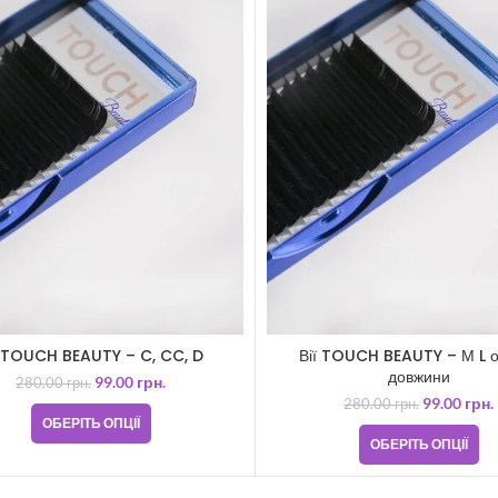
ї TOUCH BEAUTY – C, CC, D
Вії TOUCH BEAUTY – М L о
довжини
99.00
грн.
280.00
грн.
99.00
грн.
280.00
грн.
ОБЕРІТЬ ОПЦІЇ
ОБЕРІТЬ ОПЦІЇ