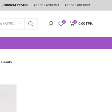
+380634727465
+380682036757
+380952387659
0
0
0.00
ГРН.
ВИБЕРІТЬ КАТЕГОРІЮ
h Beauty