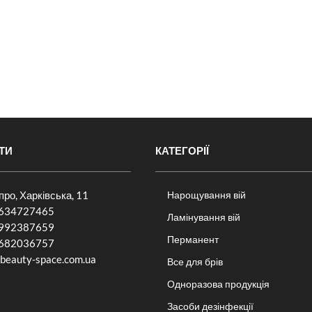
ТИ
КАТЕГОРІЇ
іпро, Харківська, 11
Нарощування вій
634727465
Ламінування вій
992387659
Перманент
682036757​
beauty-space.com.ua
Все для брів
Одноразова продукція
Засоби дезінфекції