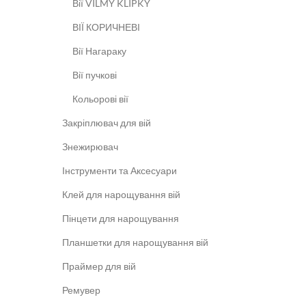
Вії VILMY KLIPKY
ВІЇ КОРИЧНЕВІ
Вії Нагараку
Вії пучкові
Кольорові вії
Закріплювач для вій
Знежирювач
Інструменти та Аксесуари
Клей для нарощування вій
Пінцети для нарощування
Планшетки для нарощування вій
Праймер для вій
Ремувер