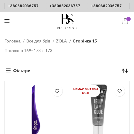
+380682036757
+380682036757
+380682036757
0
Головна
Все для брів
ZOLA
Сторінка 15
Показано 169–173 із 173
Фільтри
НЕМАЄ В НАЯВН
ОСТІ