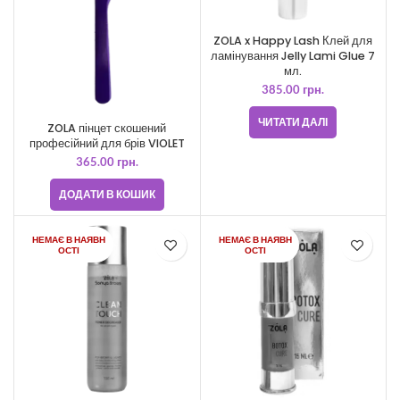
ZOLA x Happy Lash Клей для
ламінування Jelly Lami Glue 7
мл.
385.00
грн.
ЧИТАТИ ДАЛІ
ZOLA пінцет скошений
професійний для брів VIOLET
365.00
грн.
ДОДАТИ В КОШИК
НЕМАЄ В НАЯВН
НЕМАЄ В НАЯВН
ОСТІ
ОСТІ