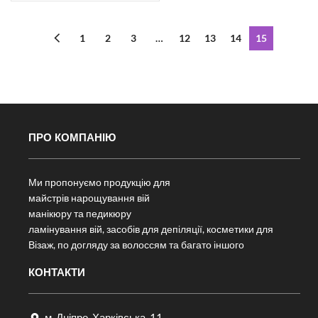
1
2
3
…
12
13
14
15
ПРО КОМПАНІЮ
Ми пропонуємо продукцію для
майстрів нарощування вій
манікюру та педикюру
ламінування вій, засобів для депіляції, косметики для
Візаж, по догляду за волоссям та багато іншого
КОНТАКТИ
м. Дніпро, Харківська, 11