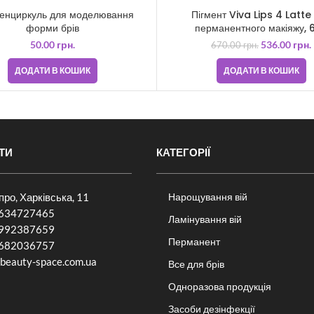
енциркуль для моделювання
Пігмент Viva Lips 4 Latte
форми брів
перманентного макіяжу, 
50.00
грн.
536.00
грн.
670.00
грн.
ДОДАТИ В КОШИК
ДОДАТИ В КОШИК
ТИ
КАТЕГОРІЇ
іпро, Харківська, 11
Нарощування вій
634727465
Ламінування вій
992387659
Перманент
682036757​
beauty-space.com.ua
Все для брів
Одноразова продукція
Засоби дезінфекції