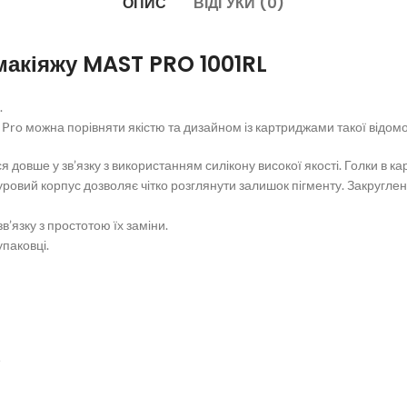
ОПИС
ВІДГУКИ (0)
макіяжу MAST PRO 1001RL
.
ro можна порівняти якістю та дизайном із картриджами такої відомо
я довше у зв’язку з використанням силікону високої якості. Голки в ка
ровий корпус дозволяє чітко розглянути залишок пігменту. Закруглені
’язку з простотою їх заміни.
упаковці.
е