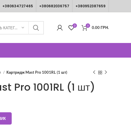
+380634727465
+380682036757
+380952387659
0
0
0.00
ГРН.
ВИБЕРІТЬ КАТЕГОРІЮ
и
Картридж Mast Pro 1001RL (1 шт)
t Pro 1001RL (1 шт)
ШИК