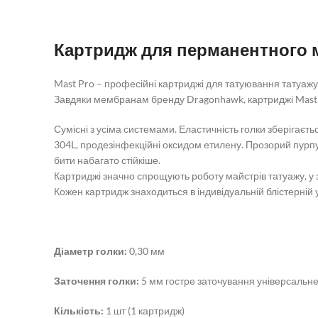
Картридж для перманентного 
Mast Pro – професійні картриджі для татуювання татуажу
Завдяки мембранам бренду Dragonhawk, картриджі Mast P
Сумісні з усіма системами. Еластичність голки зберігаєтьс
304L, продезінфекційні оксидом етилену. Прозорий пурпу
бити набагато стійкіше.
Картриджі значно спрощують роботу майстрів татуажу, у зв
Кожен картридж знаходиться в індивідуальній блістерній 
Діаметр голки:
0,30 мм
Заточення голки:
5 мм гостре заточування універсальн
Кількість:
1 шт (1 картридж)