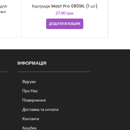
 для
Картридж Mast Pro 0801RL (1 шт)
Бар’єрний
6мл
27.00
грн.
ДОДАТИ В КОШИК
ІНФОРМАЦІЯ
Відгуки
Про Нас
Повернення
Доставка та оплата
Контакти
Кешбек