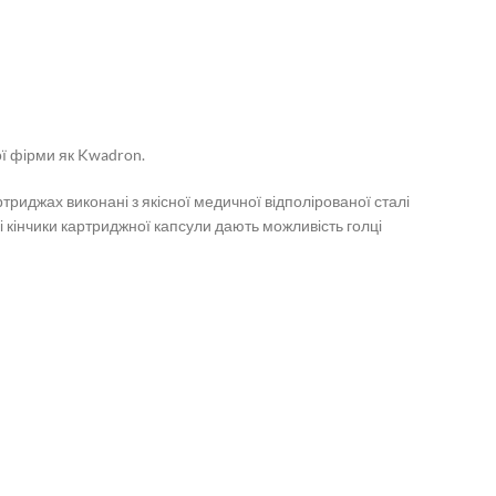
ї фірми як Kwadron.
ртриджах виконані з якісної медичної відполірованої сталі
 кінчики картриджної капсули дають можливість голці