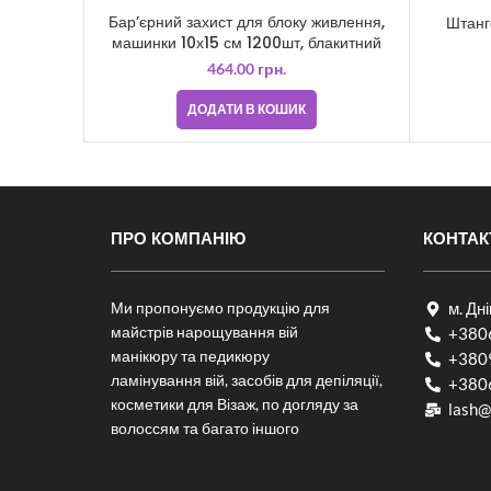
Бар’єрний захист для блоку живлення,
Штанг
машинки 10х15 см 1200шт, блакитний
464.00
грн.
ДОДАТИ В КОШИК
ПРО КОМПАНІЮ
КОНТАК
Ми пропонуємо продукцію для
м. Дн
майстрів нарощування вій
+380
манікюру та педикюру
+380
ламінування вій, засобів для депіляції,
+380
косметики для Візаж, по догляду за
lash@
волоссям та багато іншого