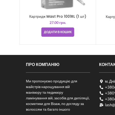
Картридж Mast Pro 1001RL (1 шт)
Картр
27.00
грн.
ДОДАТИ В КОШИК
ПРО КОМПАНІЮ
КОНТА
Ми пропонуємо продукцію для
м. Дн
майстрів нарощування вій
+380
манікюру та педикюру
+380
ламінування вій, засобів для депіляції,
+380
косметики для Візаж, по догляду за
lash@
волоссям та багато іншого