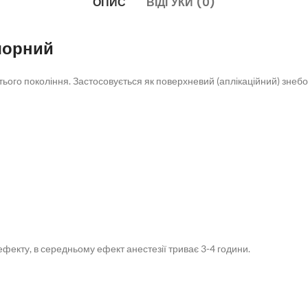
ОПИС
ВІДГУКИ (0)
чорний
го покоління. Застосовується як поверхневий (аплікаційний) знебо
фекту, в середньому ефект анестезії триває 3-4 години.