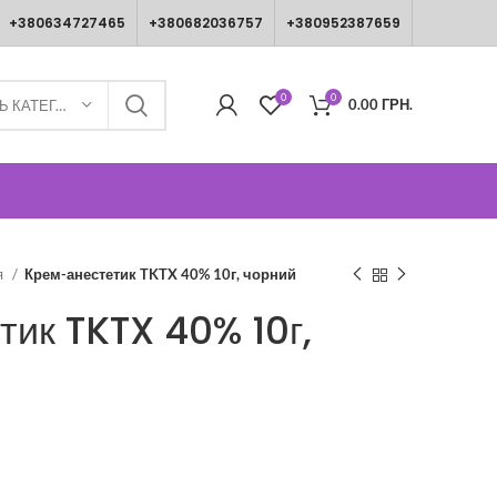
+380634727465
+380682036757
+380952387659
0
0
0.00
ГРН.
ВИБЕРІТЬ КАТЕГОРІЮ
я
Крем-анестетик TKTX 40% 10г, чорний
тик TKTX 40% 10г,