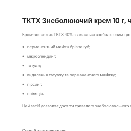
ТКТХ Знеболюючий крем 10 г, 
Крем-анестетик ТКТХ 40% вважається знеболюючим третьо
перманентний макіяж брів та губ;
мікроблейдинг;
татуаж;
видалення татуажу та перманентного макіяжу;
пірсинг;
епіляція.
Цей засіб дозволяє досягти тривалого знеболювального е
Спосіб застосування: