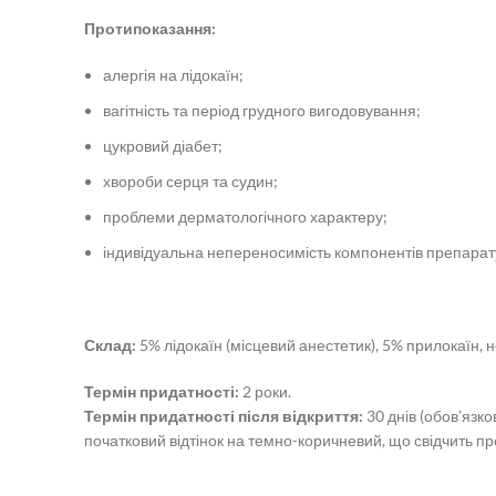
Протипоказання:
алергія на лідокаїн;
вагітність та період грудного вигодовування;
цукровий діабет;
хвороби серця та судин;
проблеми дерматологічного характеру;
індивідуальна непереносимість компонентів препарат
Склад:
5% лідокаїн (місцевий анестетик), 5% прилокаїн,
Термін придатності:
2 роки.
Термін придатності після відкриття:
30 днів (обов’язк
початковий відтінок на темно-коричневий, що свідчить пр