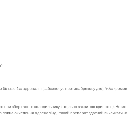
у.
 не більше 1% адреналін (забезпечує протинабрякову дію), 90% кремов
ово при зберіганні в холодильнику із щільно закритою кришкою). Не м
о повне окислення адреналіну, і такий препарат здатний викликати не