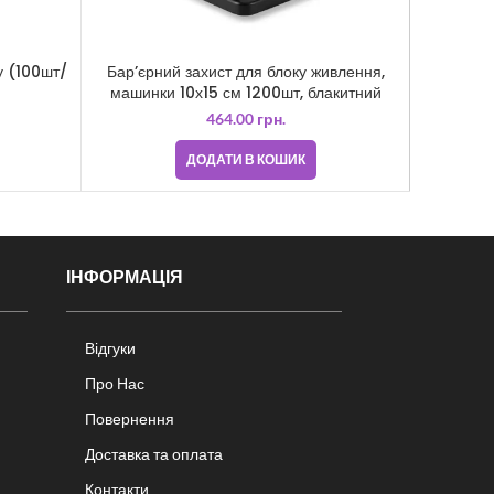
у (100шт/
Бар’єрний захист для блоку живлення,
Картр
машинки 10х15 см 1200шт, блакитний
464.00
грн.
ДОДАТИ В КОШИК
ІНФОРМАЦІЯ
Відгуки
Про Нас
Повернення
Доставка та оплата
Контакти