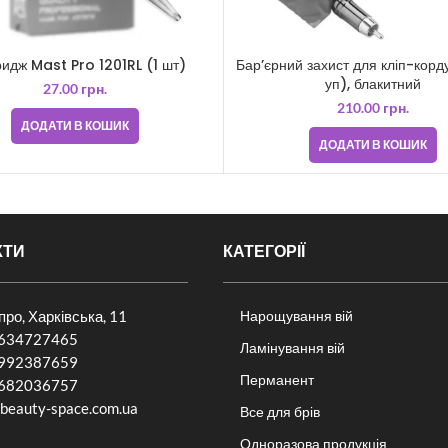
идж Mast Pro 1201RL (1 шт)
Бар’єрний захист для кліп-корд
уп), блакитний
27.00
грн.
210.00
грн.
ДОДАТИ В КОШИК
ДОДАТИ В КОШИК
КТИ
КАТЕГОРІЇ
іпро, Харківська, 11
Нарощування вій
634727465
Ламінування вій
992387659
Перманент
682036757​
beauty-space.com.ua
Все для брів
Одноразова продукція