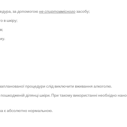
оцедура, за допомогою
не спиртовмісного
засобу;
о в шкіру;
в;
му.
 запланованої процедури слід виключити вживання алкоголю.
пошкодженій ділянці шкіри. При такому використанні необхідно нанос
тика є абсолютно нормальною.