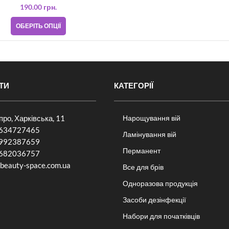
190.00
грн.
ОБЕРІТЬ ОПЦІЇ
ТИ
КАТЕГОРІЇ
іпро, Харківська, 11
Нарощування вій
634727465
Ламінування вій
992387659
Перманент
682036757​
beauty-space.com.ua
Все для брів
Одноразова продукція
Засоби дезінфекції
Набори для початківців