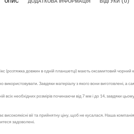
ОПИС
ДОДАТКОВА ІНФОРМАЦІЯ
ВІДГУКИ (0)
кс (розтяжка довжин в одній планшетці) мають оксамитовий чорний кол
чно використовувати. Завдяки матеріалу з якого вони виготовлені, а с
6 ліній всіх необхідних розмірів починаючи від 7 мм і до 14, завдяки 
ає високоякісні вії та прийнятну ціну, щоб не кусалася. Наша компанія
шитеся задоволені.