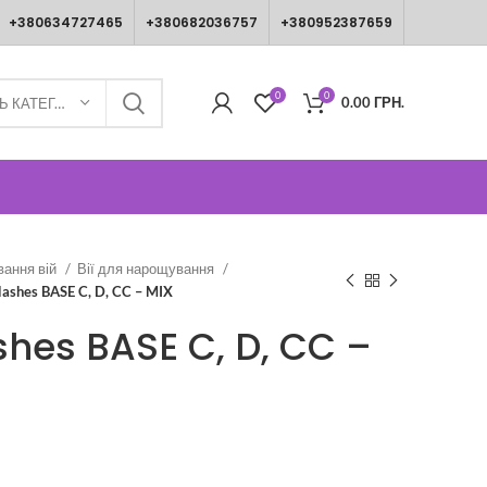
+380634727465
+380682036757
+380952387659
0
0
0.00
ГРН.
ВИБЕРІТЬ КАТЕГОРІЮ
вання вій
Вії для нарощування
 lashes BASE C, D, CC – MIX
shes BASE C, D, CC –