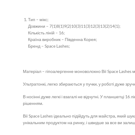
Тип – мікс;
Довжини – 7(1)8(1)9(2)10(3)11(3)12(3)13(2)14(1);
Кількість ліній – 16;
Країна виробник – Південна Корея;
Бренд – Space Lashes;
Матеріал – гіпоалергенне моноволокно Вії Space Lashes мі
Ультратонкі, легко збираються у пучки, у роботі дуже зру
В носінні дуже легкі і взагалі не відчутні. У планшетці 1
рішенням.
Вії Space Lashes ідеально підійдуть для майстра, який шук
унікальним продуктом на ринку, і швидше за все ви зали