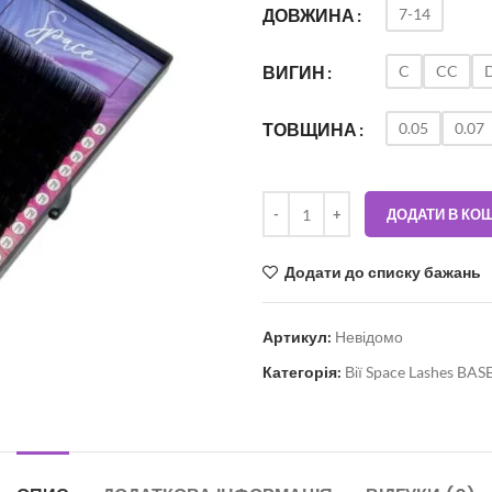
7-14
ДОВЖИНА
C
CC
ВИГИН
0.05
0.07
ТОВЩИНА
ДОДАТИ В КО
Додати до списку бажань
Артикул:
Невідомо
Категорія:
Вії Space Lashes BAS