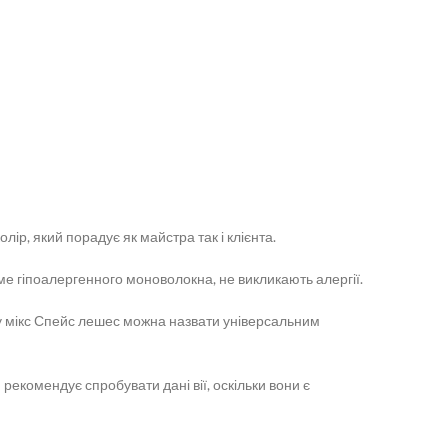
ір, який порадує як майстра так і клієнта.
аме гіпоалергенного моноволокна, не викликають алергії.
цьому мікс Спейс лешес можна назвати універсальним
 рекомендує спробувати дані вії, оскільки вони є