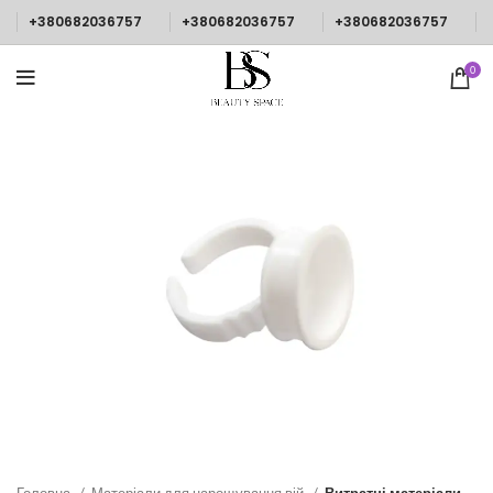
+380682036757
+380682036757
+380682036757
0
Головна
Матеріали для нарощування вій
Витратні матеріали