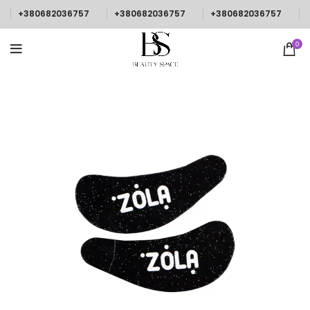
+380682036757
+380682036757
+380682036757
0