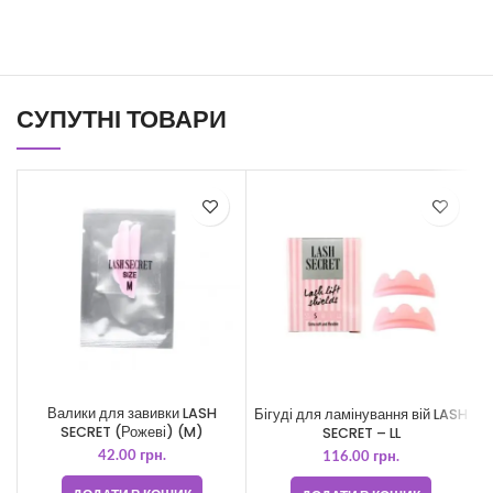
СУПУТНІ ТОВАРИ
Валики для завивки LASH
Бігуді для ламінування вій LASH
SECRET (Рожеві) (M)
SECRET – LL
42.00
грн.
116.00
грн.