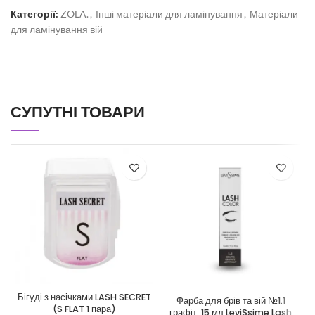
Категорії:
ZOLA.
,
Інші матеріали для ламінування
,
Матеріали
для ламінування вій
СУПУТНІ ТОВАРИ
Бігуді з насічками LASH SECRET
Фарба для брів та вій №1.1
(S FLAT 1 пара)
графіт, 15 мл LeviSsime Lash