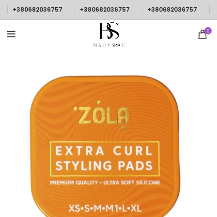
+380682036757
+380682036757
+380682036757
0