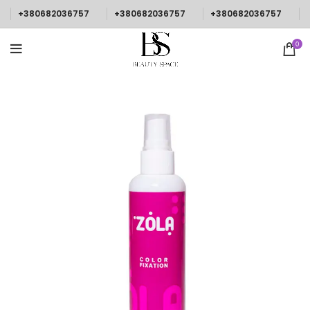
+380682036757
+380682036757
+380682036757
0