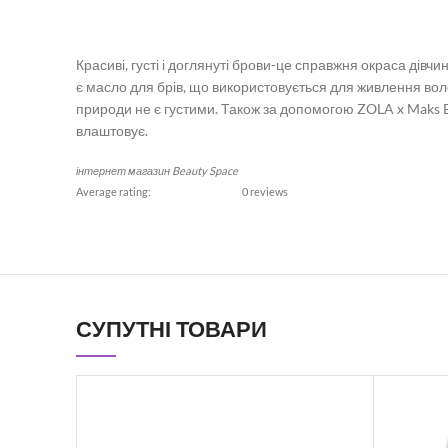
Красиві, густі і доглянуті брови-це справжня окраса дівч
є масло для брів, що використовується для живлення воло
природи не є густими. Також за допомогою ZOLA x Maks
влаштовує.
інтернет магазин Beauty Space
Average rating:
0 reviews
СУПУТНІ ТОВАРИ