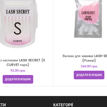
Валики для завивки LASH S
і з насічками LASH SECRET (S
(Рожеві)
CURVE1 пара)
166.00
грн.
92.00
грн.
ДОДАТИ В КОШИК
ДОДАТИ В КОШИК
КТИ
КАТЕГОРІЇ