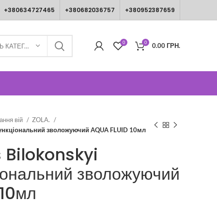
+380634727465
+380682036757
+380952387659
0
0
0.00
ГРН.
ВИБЕРІТЬ КАТЕГОРІЮ
ання вій
ZOLA.
офункціональний зволожуючий AQUA FLUID 10мл
 Bilokonskyi
іональний зволожуючий
10мл