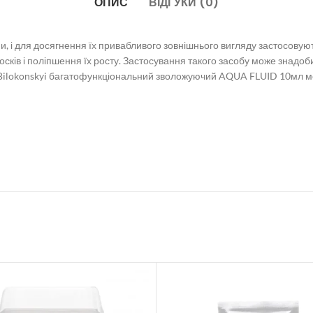
ОПИС
ВІДГУКИ (0)
ини, і для досягнення їх привабливого зовнішнього вигляду застосовую
сків і поліпшення їх росту. Застосування такого засобу може знадоб
 Bilokonskyi багатофункціональний зволожуючий AQUA FLUID 10мл мо