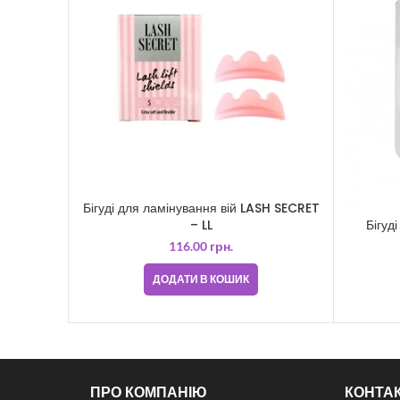
Бігуді для ламінування вій LASH SECRET
– LL
Бігуд
116.00
грн.
ДОДАТИ В КОШИК
ПРО КОМПАНІЮ
КОНТА