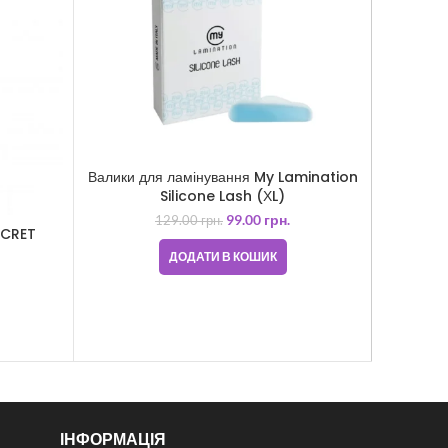
Валики для ламінування My Lamination
Silicone Lash (ХL)
99.00
грн.
129.00
грн.
ECRET
Фарба д
Синьо-
ДОДАТИ В КОШИК
ІНФОРМАЦІЯ