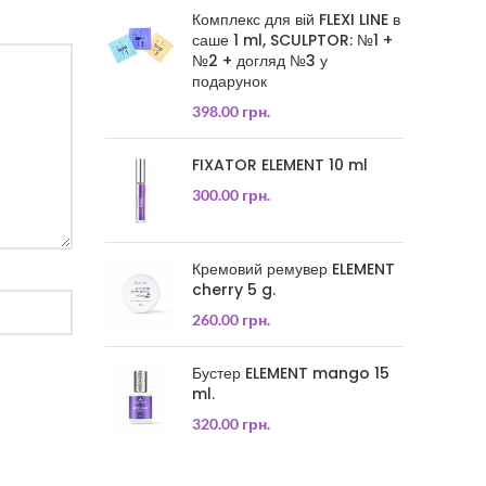
Комплекс для вій FLEXI LINE в
саше 1 ml, SCULPTOR: №1 +
№2 + догляд №3 у
подарунок
398.00
грн.
FIXATOR ELEMENT 10 ml
300.00
грн.
Кремовий ремувер ELEMENT
cherry 5 g.
260.00
грн.
Бустер ELEMENT mango 15
ml.
320.00
грн.