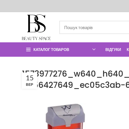
КАТАЛОГ ТОВАРОВ
ВІДГУКИ
1573977276_w640_h640_
15
d556427649_ec05c3ab-
ВЕР