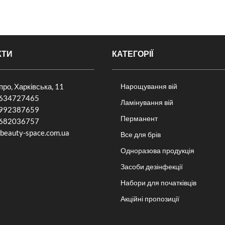
КТИ
КАТЕГОРІЇ
іпро, Харківська, 11
Нарощування вій
634727465
Ламінування вій
992387659
Перманент
682036757​
beauty-space.com.ua
Все для брів
Одноразова продукція
Засоби дезінфекції
Набори для початківців
Акційні пропозиції