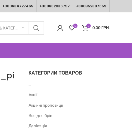
+380634727465
+380682036757
+380952387659
0
0
0.00
ГРН.
ВИБЕРІТЬ КАТЕГОРІЮ
КАТЕГОРИИ ТОВАРОВ
_pi
...
Акції
Акційні пропозиції
Все для брів
Депіляція