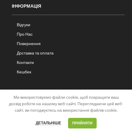
ІНФОРМАЦІЯ
Відгуки
Про Нас
Повернення
Доставка та оплата
Контакти
Кешбек
Ми використовуємо файли cookie, щоб покращити ваш
досвід роботи на нашому веб-сайті. Переглядаючи цей веб-
сайт, ви погоджуєтесь на використання файлів cookie.
OPEN
CHATY
0
0
ДЕТАЛЬНІШЕ
ПРИЙНЯТИ
Меню
Список побажань
Мій акаунт
Кошик