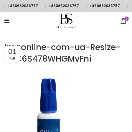
+380682036757
+380682036757
+380682036757
0
imgonline-com-ua-Resize-
01
8HC6S478WHGMvFni
КВІ