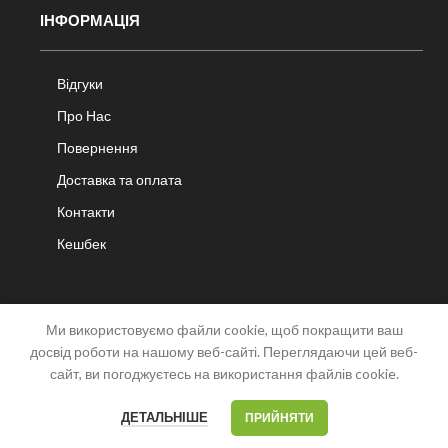
ІНФОРМАЦІЯ
Відгуки
Про Нас
Повернення
Доставка та оплата
Контакти
Кешбек
Ми використовуємо файли cookie, щоб покращити ваш
досвід роботи на нашому веб-сайті. Переглядаючи цей веб-
сайт, ви погоджуєтесь на використання файлів cookie.
OPEN
CHATY
0
0
ДЕТАЛЬНІШЕ
ПРИЙНЯТИ
Меню
Список побажань
Мій акаунт
Кошик