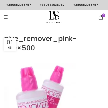
+380682036757
+380682036757
+380682036757
0
glue_remover_pink-
01
500×500
КВІ