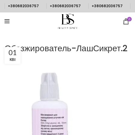
+380682036757
+380682036757
+380682036757
0
Обезжирователь-ЛашСикрет.2
01
КВІ