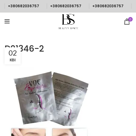
+380682036757
+380682036757
+380682036757
0
D21346-2
02
КВІ