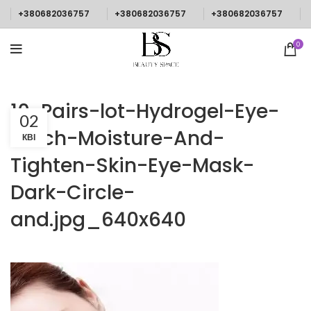
+380682036757
+380682036757
+380682036757
0
10-Pairs-lot-Hydrogel-Eye-
02
Patch-Moisture-And-
КВІ
Tighten-Skin-Eye-Mask-
Dark-Circle-
and.jpg_640x640