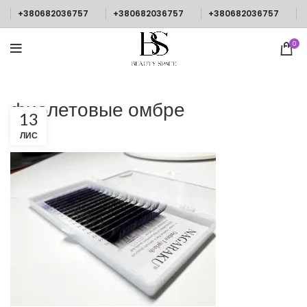
+380682036757
+380682036757
+380682036757
0
фиолетовые омбре
13
ЛИС