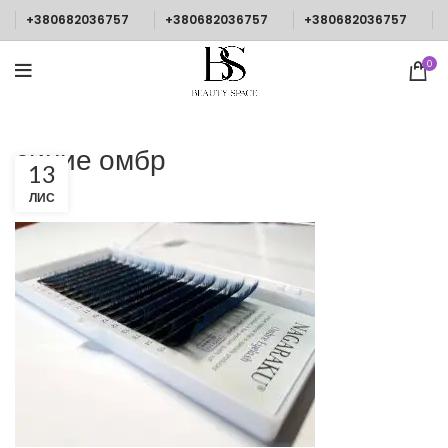
+380682036757
+380682036757
+380682036757
0
синие омбр
13
ЛИС