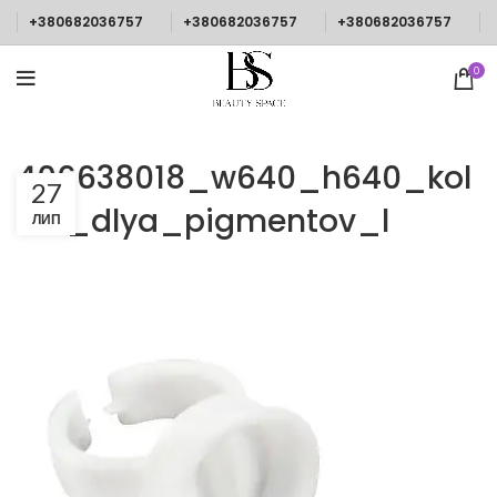
+380682036757
+380682036757
+380682036757
0
406638018_w640_h640_kol
27
tso_dlya_pigmentov_l
ЛИП