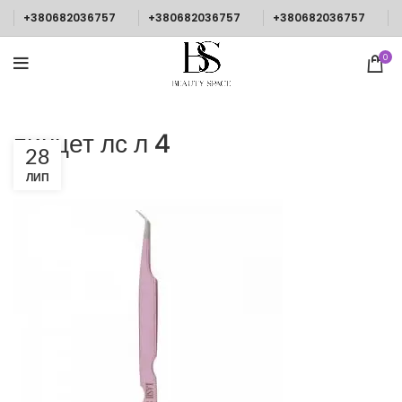
+380682036757
+380682036757
+380682036757
0
пинцет лс л 4
28
ЛИП