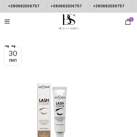
+380682036757
+380682036757
+380682036757
0
7.7
30
ЛИП