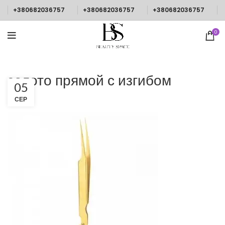
+380682036757
+380682036757
+380682036757
0
золото прямой с изгибом
05
СЕР