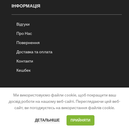
ІНФОРМАЦІЯ
Відгуки
Про Нас
Повернення
Доставка та оплата
Контакти
Кешбек
Ми використовуємо файли cookie, щоб покращити ваш
досвід роботи на нашому веб-сайті. Переглядаючи цей веб-
сайт, ви погоджуєтесь на використання файлів cookie.
OPEN
CHATY
0
0
ДЕТАЛЬНІШЕ
ПРИЙНЯТИ
Меню
Список побажань
Мій акаунт
Кошик