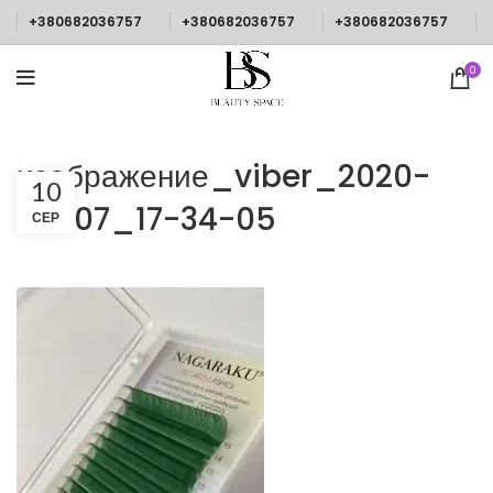
+380682036757
+380682036757
+380682036757
0
изображение_viber_2020-
10
08-07_17-34-05
СЕР