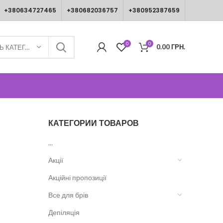
+380634727465
+380682036757
+380952387659
0
0
0.00
ГРН.
ВИБЕРІТЬ КАТЕГОРІЮ
КАТЕГОРИИ ТОВАРОВ
...
Акції
Акційні пропозиції
Все для брів
Депіляція