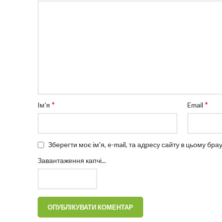
*
*
Ім'я
Email
Зберегти моє ім'я, e-mail, та адресу сайту в цьому бр
Завантаження капчі...