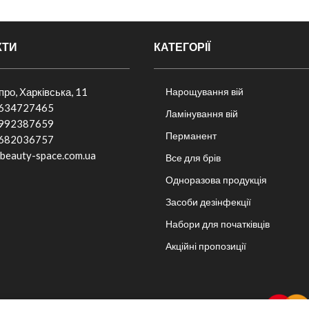
КТИ
КАТЕГОРІЇ
іпро, Харківська, 11
Нарощування вій
634727465
Ламінування вій
992387659
Перманент
682036757​
beauty-space.com.ua
Все для брів
Одноразова продукція
Засоби дезінфекції
Набори для початківців
Акційні пропозиції