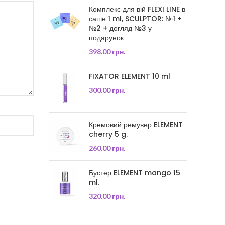
Комплекс для вій FLEXI LINE в
саше 1 ml, SCULPTOR: №1 +
№2 + догляд №3 у
подарунок
398.00
грн.
FIXATOR ELEMENT 10 ml
300.00
грн.
Кремовий ремувер ELEMENT
cherry 5 g.
260.00
грн.
Бустер ELEMENT mango 15
ml.
320.00
грн.