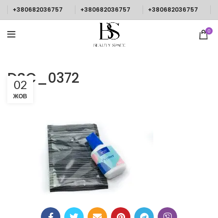
+380682036757
+380682036757
+380682036757
0
DSC_0372
02
ЖОВ