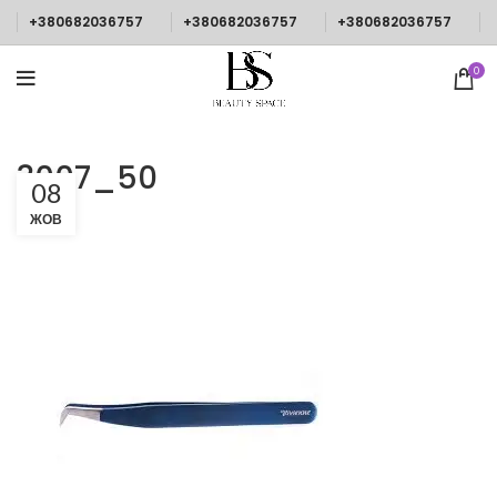
+380682036757
+380682036757
+380682036757
0
3007_50
08
ЖОВ