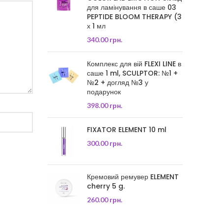
для ламінування в саше 03
PEPTIDE BLOOM THERAPY (3
х 1 мл
340.00
грн.
Комплекс для вій FLEXI LINE в
саше 1 ml, SCULPTOR: №1 +
№2 + догляд №3 у
подарунок
398.00
грн.
FIXATOR ELEMENT 10 ml
300.00
грн.
Кремовий ремувер ELEMENT
cherry 5 g.
260.00
грн.