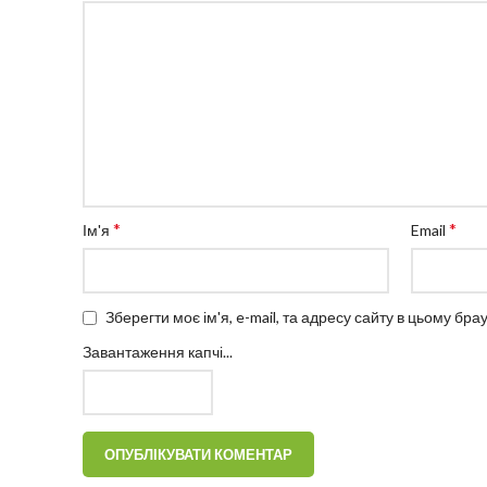
*
*
Ім'я
Email
Зберегти моє ім'я, e-mail, та адресу сайту в цьому бр
Завантаження капчі...