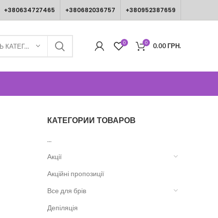
+380634727465
+380682036757
+380952387659
0
0
0.00
ГРН.
ВИБЕРІТЬ КАТЕГОРІЮ
КАТЕГОРИИ ТОВАРОВ
...
Акції
Акційні пропозиції
Все для брів
Депіляція