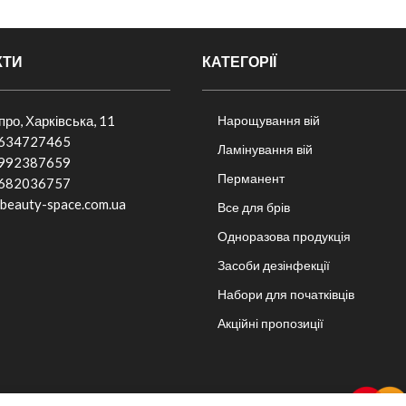
КТИ
КАТЕГОРІЇ
іпро, Харківська, 11
Нарощування вій
634727465
Ламінування вій
992387659
Перманент
682036757​
beauty-space.com.ua
Все для брів
Одноразова продукція
Засоби дезінфекції
Набори для початківців
Акційні пропозиції