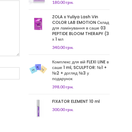
180.00
грн.
ZOLA x Yuliya Lash Vin
COLOR LAB EMOTION Склад
для ламінування в саше 03
PEPTIDE BLOOM THERAPY (3
х 1 мл
340.00
грн.
Комплекс для вій FLEXI LINE в
саше 1 ml, SCULPTOR: №1 +
№2 + догляд №3 у
подарунок
398.00
грн.
FIXATOR ELEMENT 10 ml
300.00
грн.