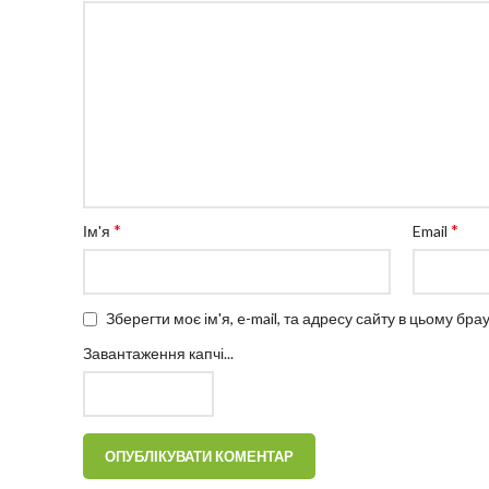
*
*
Ім'я
Email
Зберегти моє ім'я, e-mail, та адресу сайту в цьому бр
Завантаження капчі...