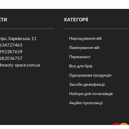
КТИ
КАТЕГОРІЇ
іпро, Харківська, 11
Нарощування вій
634727465
Ламінування вій
992387659
Перманент
682036757​
beauty-space.com.ua
Все для брів
Одноразова продукція
Засоби дезінфекції
Набори для початківців
Акційні пропозиції