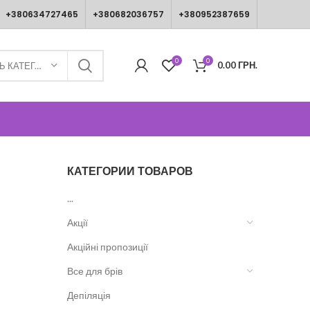
+380634727465
+380682036757
+380952387659
0
0
0.00
ГРН.
ВИБЕРІТЬ КАТЕГОРІЮ
КАТЕГОРИИ ТОВАРОВ
...
Акції
Акційні пропозиції
Все для брів
Депіляція