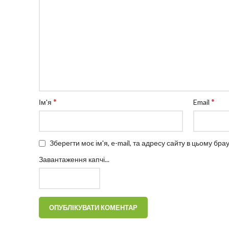
*
*
Ім'я
Email
Зберегти моє ім'я, e-mail, та адресу сайту в цьому бр
Завантаження капчі...