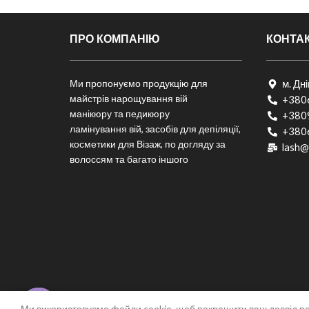
ПРО КОМПАНІЮ
КОНТА
Ми пропонуємо продукцію для
м. Дн
майстрів нарощування вій
+380
манікюру та педикюру
+380
ламінування вій, засобів для депіляції,
+380
косметики для Візаж, по догляду за
lash@
волоссям та багато іншого
Ми використовуємо файли cookie, щоб покращити ваш досвід ро