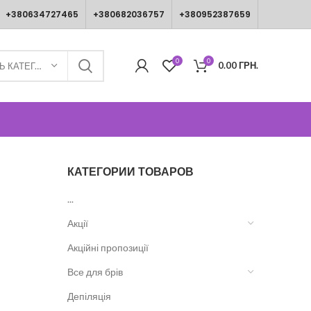
+380634727465
+380682036757
+380952387659
0
0
0.00
ГРН.
ВИБЕРІТЬ КАТЕГОРІЮ
КАТЕГОРИИ ТОВАРОВ
...
Акції
Акційні пропозиції
Все для брів
Депіляція