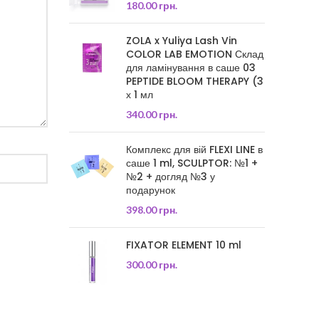
180.00
грн.
ZOLA x Yuliya Lash Vin
COLOR LAB EMOTION Склад
для ламінування в саше 03
PEPTIDE BLOOM THERAPY (3
х 1 мл
340.00
грн.
Комплекс для вій FLEXI LINE в
саше 1 ml, SCULPTOR: №1 +
№2 + догляд №3 у
подарунок
398.00
грн.
FIXATOR ELEMENT 10 ml
300.00
грн.