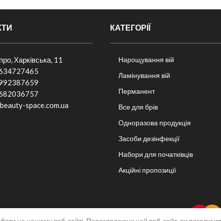
КТИ
КАТЕГОРІЇ
іпро, Харківська, 11
Нарощування вій
634727465
Ламінування вій
992387659
Перманент
682036757​
beauty-space.com.ua
Все для брів
Одноразова продукція
Засоби дезінфекції
Набори для початківців
Акційні пропозиції
боти на нашому веб-сайті. Переглядаючи цей веб-сайт, ви погоджує