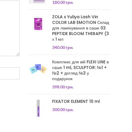
180.00
грн.
ZOLA x Yuliya Lash Vin
COLOR LAB EMOTION Склад
для ламінування в саше 03
PEPTIDE BLOOM THERAPY (3
х 1 мл
340.00
грн.
Комплекс для вій FLEXI LINE в
саше 1 ml, SCULPTOR: №1 +
№2 + догляд №3 у
подарунок
398.00
грн.
FIXATOR ELEMENT 10 ml
300.00
грн.