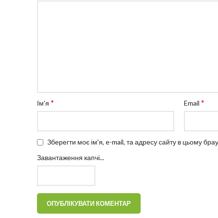
*
*
Ім'я
Email
Зберегти моє ім'я, e-mail, та адресу сайту в цьому бр
Завантаження капчі...