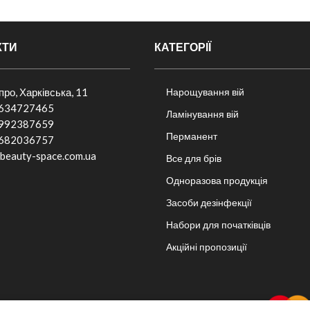
КТИ
КАТЕГОРІЇ
іпро, Харківська, 11
Нарощування вій
634727465
Ламінування вій
992387659
Перманент
682036757​
beauty-space.com.ua
Все для брів
Одноразова продукція
Засоби дезінфекції
Набори для початківців
Акційні пропозиції