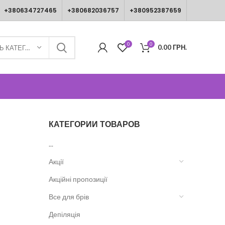
+380634727465
+380682036757
+380952387659
0
0
0.00
ГРН.
ВИБЕРІТЬ КАТЕГОРІЮ
КАТЕГОРИИ ТОВАРОВ
...
Акції
Акційні пропозиції
Все для брів
Депіляція