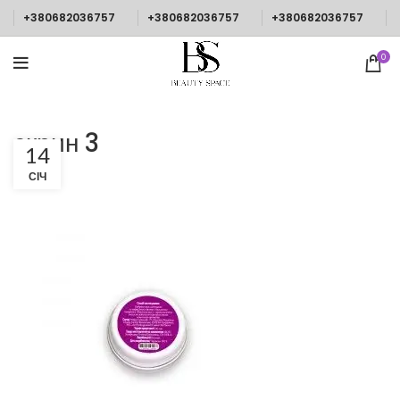
+380682036757
+380682036757
+380682036757
0
скрин 3
14
СІЧ