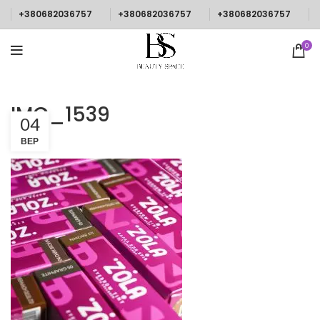
+380682036757
+380682036757
+380682036757
0
IMG_1539
04
ВЕР