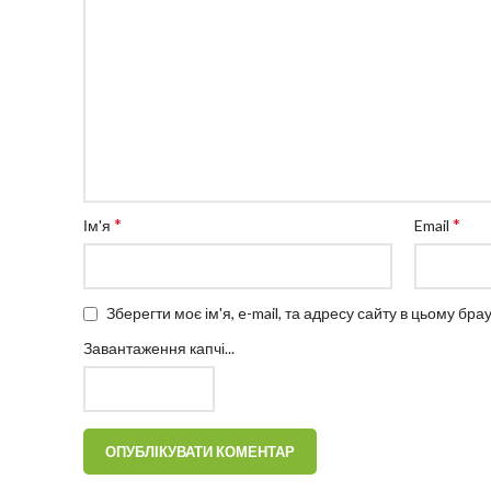
*
*
Ім'я
Email
Зберегти моє ім'я, e-mail, та адресу сайту в цьому бр
Завантаження капчі...