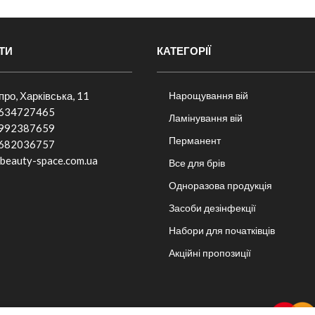
ТИ
КАТЕГОРІЇ
іпро, Харківська, 11
Нарощування вій
634727465
Ламінування вій
992387659
Перманент
682036757​
beauty-space.com.ua
Все для брів
Одноразова продукція
Засоби дезінфекції
Набори для початківців
Акційні пропозиції