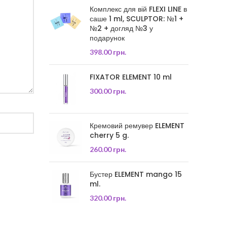
Комплекс для вій FLEXI LINE в
саше 1 ml, SCULPTOR: №1 +
№2 + догляд №3 у
подарунок
398.00
грн.
FIXATOR ELEMENT 10 ml
300.00
грн.
Кремовий ремувер ELEMENT
cherry 5 g.
260.00
грн.
Бустер ELEMENT mango 15
ml.
320.00
грн.