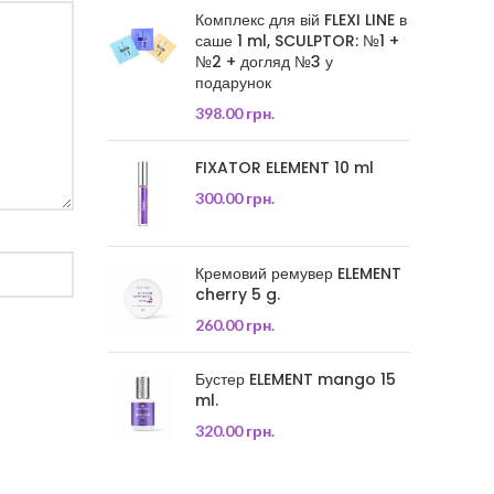
Комплекс для вій FLEXI LINE в
саше 1 ml, SCULPTOR: №1 +
№2 + догляд №3 у
подарунок
398.00
грн.
FIXATOR ELEMENT 10 ml
300.00
грн.
Кремовий ремувер ELEMENT
cherry 5 g.
260.00
грн.
Бустер ELEMENT mango 15
ml.
320.00
грн.