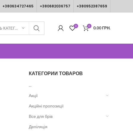
+380634727465
+380682036757
+380952387659
0
0
0.00
ГРН.
ВИБЕРІТЬ КАТЕГОРІЮ
КАТЕГОРИИ ТОВАРОВ
...
Акції
Акційні пропозиції
Все для брів
Депіляція