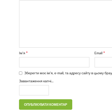
*
*
Ім'я
Email
Зберегти моє ім'я, e-mail, та адресу сайту в цьому бр
Завантаження капчі...