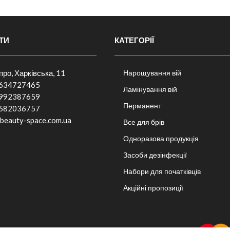
ТИ
КАТЕГОРІЇ
іпро, Харківська, 11
Нарощування вій
634727465
Ламінування вій
992387659
Перманент
682036757​
beauty-space.com.ua
Все для брів
Одноразова продукція
Засоби дезінфекції
Набори для початківців
Акційні пропозиції