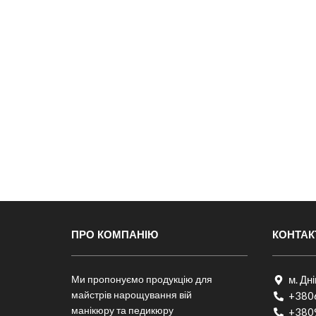
ПРО КОМПАНІЮ
КОНТАК
Ми пропонуємо продукцію для
м. Дн
майстрів нарощування вій
+380
манікюру та педикюру
+380