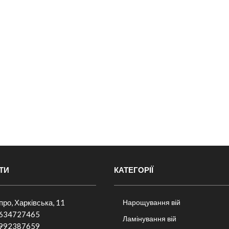
ТИ
КАТЕГОРІЇ
іпро, Харківська, 11
Нарощування вій
634727465
Ламінування вій
992387659