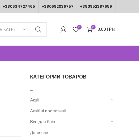
+380634727465
+380682036757
+380952387659
0
0
0.00
ГРН.
ВИБЕРІТЬ КАТЕГОРІЮ
КАТЕГОРИИ ТОВАРОВ
...
Акції
Акційні пропозиції
Все для брів
Депіляція